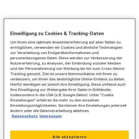
Einwilligung zu Cookies & Tracking-Daten
Um Ihnen eine optimale Anwendererfahrung auf allen Seiten zu
ermöglichen, verwenden wir Cookies und ähnliche Technologien
zur Verarbeitung von Endgeräteinformationen und
personenbezogenen Daten. Diese werden zur Verbesserung der
Nutzererfahrung, zu Analysen, der Einbindung sozialer Medien
und der Personalisierung von Werbung bis hin zum Cross-Device
Tracking genutzt. Ziel ist unsere Kommunikation mit Ihnen zu
verbessern, um Ihnen das bestmögliche Online-Erlebnis zu bieten.
Hierfür benötigen wir jedoch Ihre Einwilligung. Diese umfasst auch
Ihre Einwilligung zur Weitergabe Ihrer Daten in Drittländer,
insbesondere in die USA (z.B. Google Daten). Unter "Cookie
Einstellungen" erfahren Sie mehr zu den einzelnen
Einstellungsmöglichkeiten. Sie können Ihre Einstellungen jederzeit
ändern oder die Datenverarbeitung ablehnen.
Datenschutz
Impressum
Application error: a
client
-side exception has occurred while
Alle akzeptieren
loading
www.zeppelin-powersystems.com
(see the
browser