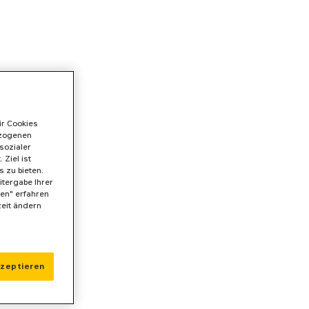
ir Cookies
ezogenen
sozialer
Ziel ist
 zu bieten.
itergabe Ihrer
gen" erfahren
zeit ändern
kzeptieren