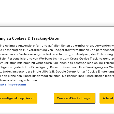
gung zu Cookies & Tracking-Daten
ine optimale Anwendererfahrung auf allen Seiten zu ermöglichen, verwenden w
he Technologien zur Verarbeitung von Endgeräteinformationen und personenb
se werden zur Verbesserung der Nutzererfahrung, zu Analysen, der Einbindung 
 der Personalisierung von Werbung bis hin zum Cross-Device Tracking genutzt. 
munikation mit Ihnen zu verbessern, um Ihnen das bestmögliche Online-Erlebnis
ötigen wir jedoch Ihre Einwilligung. Diese umfasst auch Ihre Einwilligung zur We
ittländer, insbesondere in die USA (z.B. Google Daten). Unter "Cookie Einstellun
 den einzelnen Einstellungsmöglichkeiten. Sie können Ihre Einstellungen jeder
atenverarbeitung ablehnen.
hutz
Impressum
wendige akzeptieren
Cookie-Einstellungen
Alle a