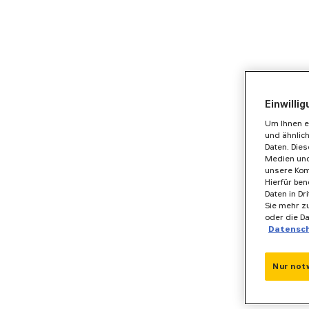
Einwilli
Um Ihnen e
und ähnlic
Daten. Die
Medien und
unsere Kom
Hierfür ben
Daten in Dr
Sie mehr zu
oder die D
Datensc
Nur not