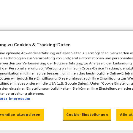
gung zu Cookies & Tracking-Daten
ine optimale Anwendererfahrung auf allen Seiten zu ermöglichen, verwenden w
he Technologien zur Verarbeitung von Endgeräteinformationen und personenb
se werden zur Verbesserung der Nutzererfahrung, zu Analysen, der Einbindung 
 der Personalisierung von Werbung bis hin zum Cross-Device Tracking genutzt. 
munikation mit Ihnen zu verbessern, um Ihnen das bestmögliche Online-Erlebnis
ötigen wir jedoch Ihre Einwilligung. Diese umfasst auch Ihre Einwilligung zur We
ittländer, insbesondere in die USA (z.B. Google Daten). Unter "Cookie Einstellun
 den einzelnen Einstellungsmöglichkeiten. Sie können Ihre Einstellungen jeder
atenverarbeitung ablehnen.
hutz
Impressum
wendige akzeptieren
Cookie-Einstellungen
Alle a