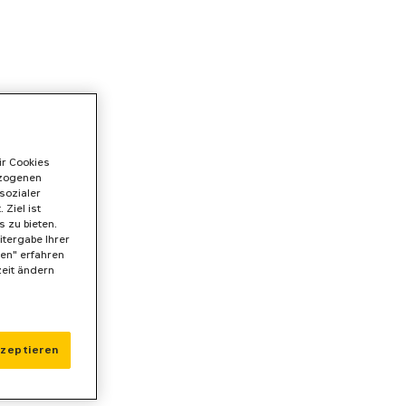
ir Cookies
ezogenen
sozialer
Ziel ist
 zu bieten.
itergabe Ihrer
gen" erfahren
zeit ändern
kzeptieren