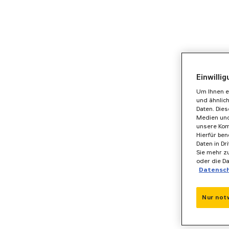
Einwilli
Um Ihnen e
und ähnlic
Daten. Die
Medien und
unsere Kom
Hierfür ben
Daten in Dr
Sie mehr zu
oder die D
Datensc
Nur not