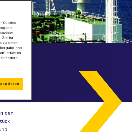
ir Cookies
ezogenen
sozialer
Ziel ist
 zu bieten.
itergabe Ihrer
gen" erfahren
zeit ändern
kzeptieren
en den
stück
 und