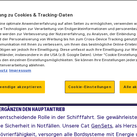
gung zu Cookies & Tracking-Daten
ine optimale Anwendererfahrung auf allen Seiten zu ermöglichen, verwenden w
he Technologien zur Verarbeitung von Endgeräteinformationen und personenb
se werden zur Verbesserung der Nutzererfahrung, zu Analysen, der Einbindung 
 der Personalisierung von Werbung bis hin zum Cross-Device Tracking genutzt. 
munikation mit Ihnen zu verbessern, um Ihnen das bestmögliche Online-Erlebnis
ötigen wir jedoch Ihre Einwilligung. Diese umfasst auch Ihre Einwilligung zur We
ittländer, insbesondere in die USA (z.B. Google Daten). Unter "Cookie Einstellun
 den einzelnen Einstellungsmöglichkeiten. Sie können Ihre Einstellungen jeder
atenverarbeitung ablehnen.
ÜHRUNG
hutz
Impressum
re herunterladen
wendige akzeptieren
Cookie-Einstellungen
Alle a
 ERGÄNZEN DEN HAUPTANTRIEB
entscheidende Rolle in der Schifffahrt. Sie gewährleist
ie Sicherheit in Notfällen. Unsere Cat
GenSets
, als Herz
övrierfähigkeit, versorgen alle Bordsysteme mit Energie