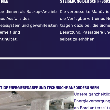
RIEB
STEIGERUNG DER SCHIFFSSIC
ebe dienen als Backup-Antrieb
Die verbesserte Manövrie
nes Ausfalls des
die Verfügbarkeit eines N
iebssystem und gewährleisten
tragen dazu bei, die Siche
herheit und
Besatzung, Passagiere un
ntinuität.
selbst zu erhöhen.
TIGE ENERGIEBEDARFE UND TECHNISCHE ANFORDERUNGEN
Unsere ganzheitlic
Energieversorgung
an Bord unterstütz