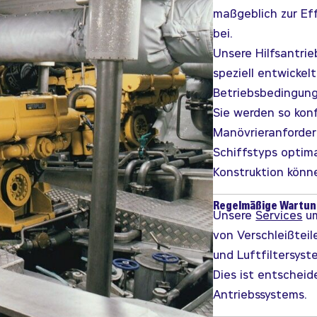
maßgeblich zur Eff
bei.
Unsere Hilfsantri
speziell entwicke
Betriebsbedingung
Sie werden so konf
Manövrieranforder
Schiffstyps optim
Konstruktion könn
Regelmäßige Wartung
Unsere
Services
um
von Verschleißteil
und Luftfiltersyst
Dies ist entscheid
Antriebssystems.