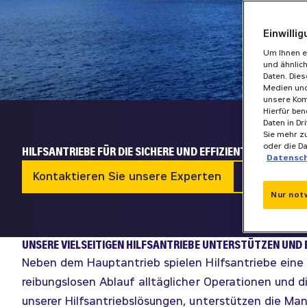
Einwilli
Um Ihnen e
und ähnlic
Daten. Die
Medien und
unsere Kom
Hierfür ben
Daten in Dr
Sie mehr zu
oder die D
HILFSANTRIEBE FÜR DIE SICHERE UND EFFIZIENTE SCHIFFSF
Datensc
Kontaktieren Sie unsere Experten
Broschü
Nur not
UNSERE VIELSEITIGEN HILFSANTRIEBE UNTERSTÜTZEN UND
Neben dem Hauptantrieb spielen Hilfsantriebe eine 
reibungslosen Ablauf alltäglicher Operationen und d
unserer Hilfsantriebslösungen, unterstützen die Man