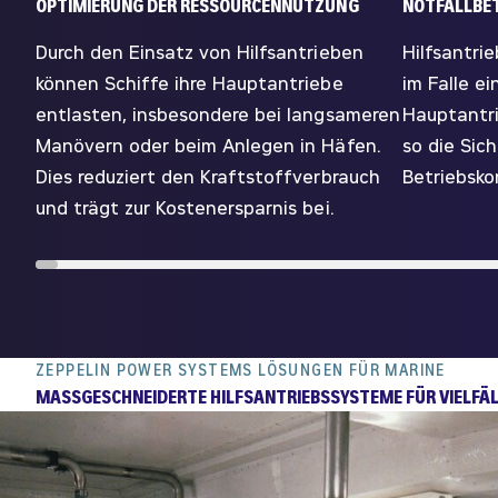
OPTIMIERUNG DER RESSOURCENNUTZUNG
NOTFALLBET
Durch den Einsatz von Hilfsantrieben
Hilfsantri
können Schiffe ihre Hauptantriebe
im Falle ei
entlasten, insbesondere bei langsameren
Hauptantr
Manövern oder beim Anlegen in Häfen.
so die Sic
Dies reduziert den Kraftstoffverbrauch
Betriebsko
und trägt zur Kostenersparnis bei.
ZEPPELIN POWER SYSTEMS LÖSUNGEN FÜR MARINE
MASSGESCHNEIDERTE HILFSANTRIEBSSYSTEME FÜR VIELFÄL