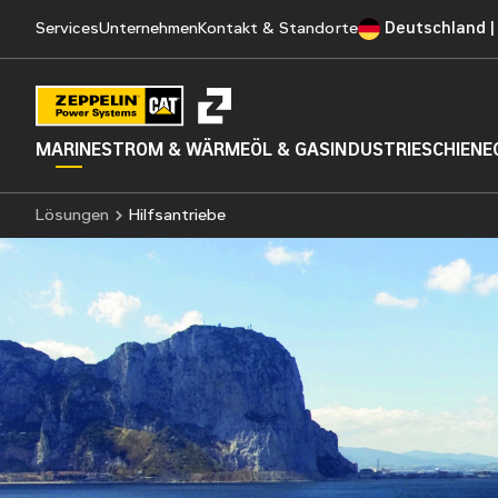
Services
Unternehmen
Kontakt & Standorte
Deutschland |
MARINE
STROM & WÄRME
ÖL & GAS
INDUSTRIE
SCHIENE
Lösungen
Hilfsantriebe