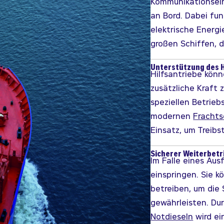
Kommunikationsein
an Bord. Dabei fun
elektrische Energi
großen Schiffen, 
Unterstützung des 
Hilfsantriebe kön
zusätzliche Kraft
speziellen Betrieb
modernen
Frachts
Einsatz, um Treibs
Sicherer Weiterbetr
Im Falle eines Aus
einspringen. Sie k
betreiben, um die
gewährleisten. Du
Notdieseln
wird ei