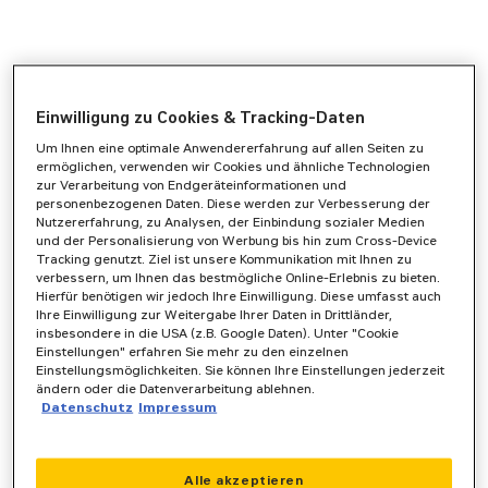
Einwilligung zu Cookies & Tracking-Daten
Um Ihnen eine optimale Anwendererfahrung auf allen Seiten zu
ermöglichen, verwenden wir Cookies und ähnliche Technologien
zur Verarbeitung von Endgeräteinformationen und
personenbezogenen Daten. Diese werden zur Verbesserung der
Nutzererfahrung, zu Analysen, der Einbindung sozialer Medien
und der Personalisierung von Werbung bis hin zum Cross-Device
Tracking genutzt. Ziel ist unsere Kommunikation mit Ihnen zu
verbessern, um Ihnen das bestmögliche Online-Erlebnis zu bieten.
Hierfür benötigen wir jedoch Ihre Einwilligung. Diese umfasst auch
Ihre Einwilligung zur Weitergabe Ihrer Daten in Drittländer,
insbesondere in die USA (z.B. Google Daten). Unter "Cookie
Einstellungen" erfahren Sie mehr zu den einzelnen
Einstellungsmöglichkeiten. Sie können Ihre Einstellungen jederzeit
ändern oder die Datenverarbeitung ablehnen.
Datenschutz
Impressum
Application error: a
client
-side exception has occurred while
Alle akzeptieren
loading
www.zeppelin-powersystems.com
(see the
browser