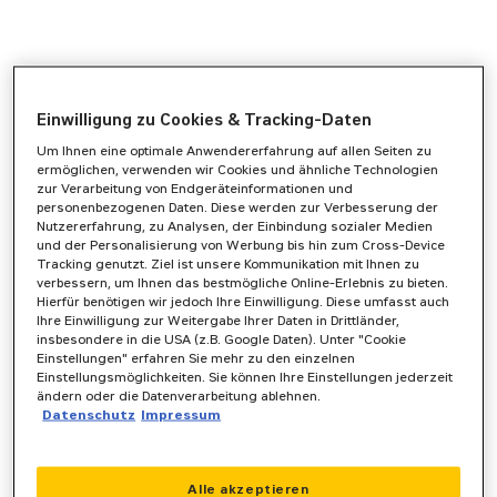
Einwilligung zu Cookies & Tracking-Daten
Um Ihnen eine optimale Anwendererfahrung auf allen Seiten zu
ermöglichen, verwenden wir Cookies und ähnliche Technologien
zur Verarbeitung von Endgeräteinformationen und
personenbezogenen Daten. Diese werden zur Verbesserung der
Nutzererfahrung, zu Analysen, der Einbindung sozialer Medien
und der Personalisierung von Werbung bis hin zum Cross-Device
Tracking genutzt. Ziel ist unsere Kommunikation mit Ihnen zu
verbessern, um Ihnen das bestmögliche Online-Erlebnis zu bieten.
Hierfür benötigen wir jedoch Ihre Einwilligung. Diese umfasst auch
Ihre Einwilligung zur Weitergabe Ihrer Daten in Drittländer,
insbesondere in die USA (z.B. Google Daten). Unter "Cookie
Einstellungen" erfahren Sie mehr zu den einzelnen
Einstellungsmöglichkeiten. Sie können Ihre Einstellungen jederzeit
ändern oder die Datenverarbeitung ablehnen.
Datenschutz
Impressum
Application error: a
client
-side exception has occurred while
Alle akzeptieren
loading
www.zeppelin-powersystems.com
(see the
browser