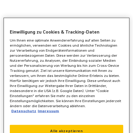
Einwilligung zu Cookies & Tracking-Daten
Um Ihnen eine optimale Anwendererfahrung auf allen Seiten zu
ermöglichen, verwenden wir Cookies und ähnliche Technologien
zur Verarbeitung von Endgeräteinformationen und
personenbezogenen Daten. Diese werden zur Verbesserung der
Nutzererfahrung, zu Analysen, der Einbindung sozialer Medien
und der Personalisierung von Werbung bis hin zum Cross-Device
Tracking genutzt. Ziel ist unsere Kommunikation mit Ihnen zu
verbessern, um Ihnen das bestmögliche Online-Erlebnis zu bieten.
Hierfür benötigen wir jedoch Ihre Einwilligung. Diese umfasst auch
Ihre Einwilligung zur Weitergabe Ihrer Daten in Drittländer,
insbesondere in die USA (z.B. Google Daten). Unter "Cookie
Einstellungen" erfahren Sie mehr zu den einzelnen
Einstellungsmöglichkeiten. Sie können Ihre Einstellungen jederzeit
ändern oder die Datenverarbeitung ablehnen.
Datenschutz
Impressum
Application error: a
client
-side exception has occurred while
Alle akzeptieren
loading
www.zeppelin-powersystems.com
(see the
browser