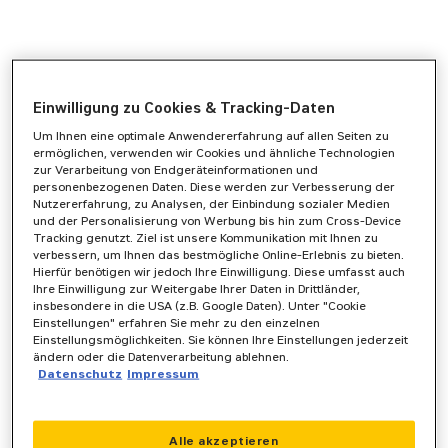
Einwilligung zu Cookies & Tracking-Daten
Um Ihnen eine optimale Anwendererfahrung auf allen Seiten zu
ermöglichen, verwenden wir Cookies und ähnliche Technologien
zur Verarbeitung von Endgeräteinformationen und
personenbezogenen Daten. Diese werden zur Verbesserung der
Nutzererfahrung, zu Analysen, der Einbindung sozialer Medien
und der Personalisierung von Werbung bis hin zum Cross-Device
Tracking genutzt. Ziel ist unsere Kommunikation mit Ihnen zu
verbessern, um Ihnen das bestmögliche Online-Erlebnis zu bieten.
Hierfür benötigen wir jedoch Ihre Einwilligung. Diese umfasst auch
Ihre Einwilligung zur Weitergabe Ihrer Daten in Drittländer,
insbesondere in die USA (z.B. Google Daten). Unter "Cookie
Einstellungen" erfahren Sie mehr zu den einzelnen
Einstellungsmöglichkeiten. Sie können Ihre Einstellungen jederzeit
ändern oder die Datenverarbeitung ablehnen.
Datenschutz
Impressum
Application error: a
client
-side exception has occurred while
Alle akzeptieren
loading
www.zeppelin-powersystems.com
(see the
browser