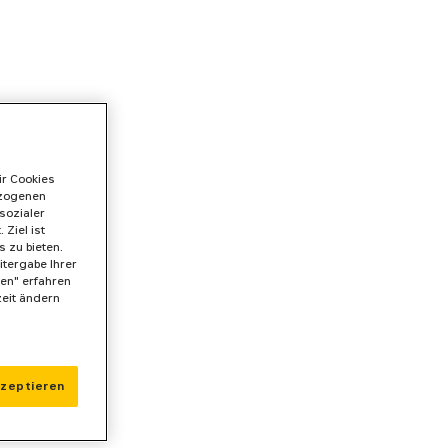
ir Cookies
ezogenen
sozialer
Ziel ist
 zu bieten.
itergabe Ihrer
gen" erfahren
zeit ändern
kzeptieren