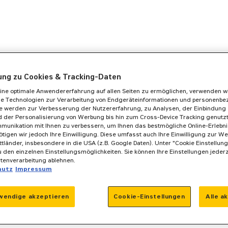
gung zu Cookies & Tracking-Daten
ine optimale Anwendererfahrung auf allen Seiten zu ermöglichen, verwenden w
he Technologien zur Verarbeitung von Endgeräteinformationen und personenb
se werden zur Verbesserung der Nutzererfahrung, zu Analysen, der Einbindung 
 der Personalisierung von Werbung bis hin zum Cross-Device Tracking genutzt. 
munikation mit Ihnen zu verbessern, um Ihnen das bestmögliche Online-Erlebnis
ötigen wir jedoch Ihre Einwilligung. Diese umfasst auch Ihre Einwilligung zur We
ittländer, insbesondere in die USA (z.B. Google Daten). Unter "Cookie Einstellun
 den einzelnen Einstellungsmöglichkeiten. Sie können Ihre Einstellungen jeder
atenverarbeitung ablehnen.
hutz
Impressum
wendige akzeptieren
Cookie-Einstellungen
Alle a