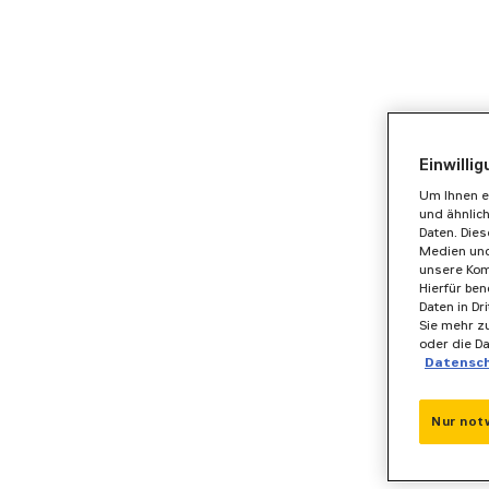
Einwilli
Um Ihnen e
und ähnlic
Daten. Die
Medien und
unsere Kom
Hierfür ben
Daten in Dr
Sie mehr zu
oder die D
Datensc
Nur not