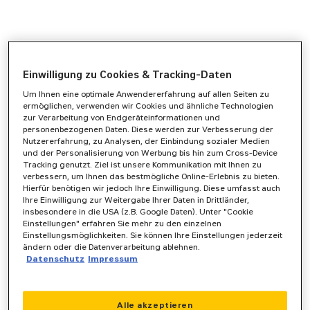
Einwilligung zu Cookies & Tracking-Daten
Um Ihnen eine optimale Anwendererfahrung auf allen Seiten zu
ermöglichen, verwenden wir Cookies und ähnliche Technologien
zur Verarbeitung von Endgeräteinformationen und
personenbezogenen Daten. Diese werden zur Verbesserung der
Nutzererfahrung, zu Analysen, der Einbindung sozialer Medien
und der Personalisierung von Werbung bis hin zum Cross-Device
Tracking genutzt. Ziel ist unsere Kommunikation mit Ihnen zu
verbessern, um Ihnen das bestmögliche Online-Erlebnis zu bieten.
Hierfür benötigen wir jedoch Ihre Einwilligung. Diese umfasst auch
Ihre Einwilligung zur Weitergabe Ihrer Daten in Drittländer,
insbesondere in die USA (z.B. Google Daten). Unter "Cookie
Einstellungen" erfahren Sie mehr zu den einzelnen
Einstellungsmöglichkeiten. Sie können Ihre Einstellungen jederzeit
ändern oder die Datenverarbeitung ablehnen.
Datenschutz
Impressum
Application error: a
client
-side exception has occurred while
Alle akzeptieren
loading
www.zeppelin-powersystems.com
(see the
browser