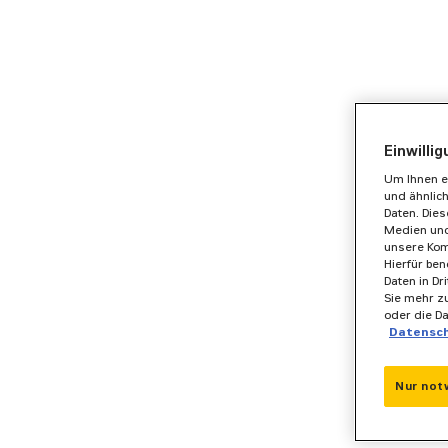
Einwilli
Um Ihnen e
und ähnlic
Daten. Die
Medien und
unsere Kom
Hierfür ben
Daten in Dr
Sie mehr zu
oder die D
Datensc
Nur not