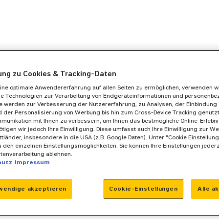
gung zu Cookies & Tracking-Daten
ine optimale Anwendererfahrung auf allen Seiten zu ermöglichen, verwenden w
he Technologien zur Verarbeitung von Endgeräteinformationen und personenb
se werden zur Verbesserung der Nutzererfahrung, zu Analysen, der Einbindung 
 der Personalisierung von Werbung bis hin zum Cross-Device Tracking genutzt. 
munikation mit Ihnen zu verbessern, um Ihnen das bestmögliche Online-Erlebnis
ötigen wir jedoch Ihre Einwilligung. Diese umfasst auch Ihre Einwilligung zur We
ittländer, insbesondere in die USA (z.B. Google Daten). Unter "Cookie Einstellun
 den einzelnen Einstellungsmöglichkeiten. Sie können Ihre Einstellungen jeder
atenverarbeitung ablehnen.
hutz
Impressum
wendige akzeptieren
Cookie-Einstellungen
Alle a