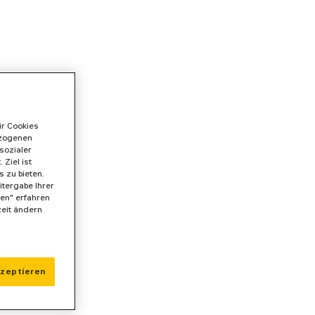
ir Cookies
ezogenen
sozialer
Ziel ist
 zu bieten.
itergabe Ihrer
gen" erfahren
zeit ändern
kzeptieren