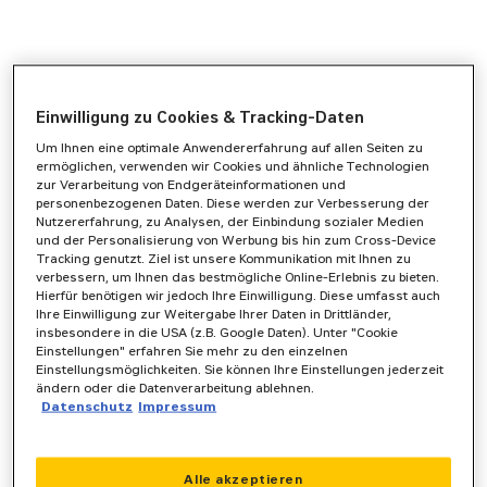
Einwilligung zu Cookies & Tracking-Daten
Um Ihnen eine optimale Anwendererfahrung auf allen Seiten zu
ermöglichen, verwenden wir Cookies und ähnliche Technologien
zur Verarbeitung von Endgeräteinformationen und
personenbezogenen Daten. Diese werden zur Verbesserung der
Nutzererfahrung, zu Analysen, der Einbindung sozialer Medien
und der Personalisierung von Werbung bis hin zum Cross-Device
Tracking genutzt. Ziel ist unsere Kommunikation mit Ihnen zu
verbessern, um Ihnen das bestmögliche Online-Erlebnis zu bieten.
Hierfür benötigen wir jedoch Ihre Einwilligung. Diese umfasst auch
Ihre Einwilligung zur Weitergabe Ihrer Daten in Drittländer,
insbesondere in die USA (z.B. Google Daten). Unter "Cookie
Einstellungen" erfahren Sie mehr zu den einzelnen
Einstellungsmöglichkeiten. Sie können Ihre Einstellungen jederzeit
ändern oder die Datenverarbeitung ablehnen.
Datenschutz
Impressum
Application error: a
client
-side exception has occurred while
Alle akzeptieren
loading
www.zeppelin-powersystems.com
(see the
browser