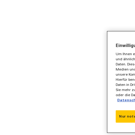
Einwilli
Um Ihnen e
und ähnlic
Daten. Die
Medien und
unsere Kom
Hierfür ben
Daten in Dr
Sie mehr zu
oder die D
Datensc
Nur not