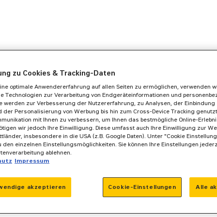
gung zu Cookies & Tracking-Daten
ine optimale Anwendererfahrung auf allen Seiten zu ermöglichen, verwenden w
he Technologien zur Verarbeitung von Endgeräteinformationen und personenb
se werden zur Verbesserung der Nutzererfahrung, zu Analysen, der Einbindung 
 der Personalisierung von Werbung bis hin zum Cross-Device Tracking genutzt. 
munikation mit Ihnen zu verbessern, um Ihnen das bestmögliche Online-Erlebnis
ötigen wir jedoch Ihre Einwilligung. Diese umfasst auch Ihre Einwilligung zur We
ittländer, insbesondere in die USA (z.B. Google Daten). Unter "Cookie Einstellun
 den einzelnen Einstellungsmöglichkeiten. Sie können Ihre Einstellungen jeder
atenverarbeitung ablehnen.
hutz
Impressum
wendige akzeptieren
Cookie-Einstellungen
Alle a