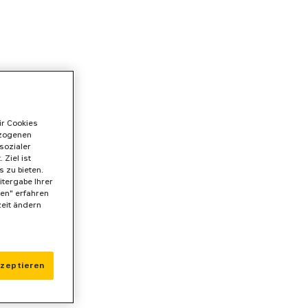
ir Cookies
ezogenen
sozialer
Ziel ist
 zu bieten.
itergabe Ihrer
gen" erfahren
zeit ändern
kzeptieren