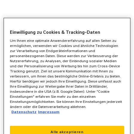
Einwilligung zu Cookies & Tracking-Daten
Um Ihnen eine optimale Anwendererfahrung auf allen Seiten zu
ermöglichen, verwenden wir Cookies und ähnliche Technologien
zur Verarbeitung von Endgeräteinformationen und
personenbezogenen Daten. Diese werden zur Verbesserung der
Nutzererfahrung, zu Analysen, der Einbindung sozialer Medien
und der Personalisierung von Werbung bis hin zum Cross-Device
Tracking genutzt. Ziel ist unsere Kommunikation mit Ihnen zu
verbessern, um Ihnen das bestmögliche Online-Erlebnis zu bieten.
Hierfür benötigen wir jedoch Ihre Einwilligung. Diese umfasst auch
Ihre Einwilligung zur Weitergabe Ihrer Daten in Drittländer,
insbesondere in die USA (z.B. Google Daten). Unter "Cookie
Einstellungen" erfahren Sie mehr zu den einzelnen
Einstellungsmöglichkeiten. Sie können Ihre Einstellungen jederzeit
ändern oder die Datenverarbeitung ablehnen.
Datenschutz
Impressum
Application error: a
client
-side exception has occurred while
Alle akzeptieren
loading
www.zeppelin-powersystems.com
(see the
browser