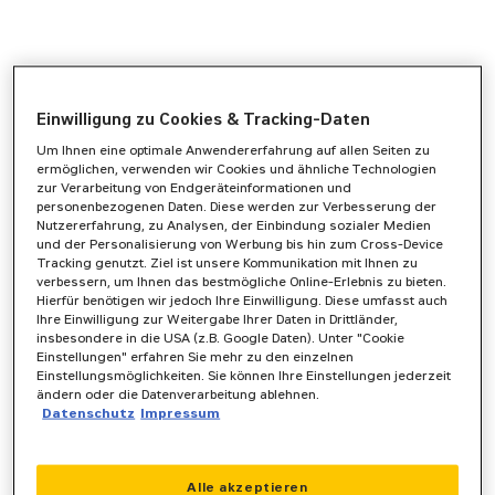
Einwilligung zu Cookies & Tracking-Daten
Um Ihnen eine optimale Anwendererfahrung auf allen Seiten zu
ermöglichen, verwenden wir Cookies und ähnliche Technologien
zur Verarbeitung von Endgeräteinformationen und
personenbezogenen Daten. Diese werden zur Verbesserung der
Nutzererfahrung, zu Analysen, der Einbindung sozialer Medien
und der Personalisierung von Werbung bis hin zum Cross-Device
Tracking genutzt. Ziel ist unsere Kommunikation mit Ihnen zu
verbessern, um Ihnen das bestmögliche Online-Erlebnis zu bieten.
Hierfür benötigen wir jedoch Ihre Einwilligung. Diese umfasst auch
Ihre Einwilligung zur Weitergabe Ihrer Daten in Drittländer,
insbesondere in die USA (z.B. Google Daten). Unter "Cookie
Einstellungen" erfahren Sie mehr zu den einzelnen
Einstellungsmöglichkeiten. Sie können Ihre Einstellungen jederzeit
ändern oder die Datenverarbeitung ablehnen.
Datenschutz
Impressum
Application error: a
client
-side exception has occurred while
Alle akzeptieren
loading
www.zeppelin-powersystems.com
(see the
browser