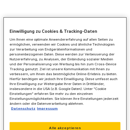
Einwilligung zu Cookies & Tracking-Daten
Um Ihnen eine optimale Anwendererfahrung auf allen Seiten zu
ermöglichen, verwenden wir Cookies und ähnliche Technologien
zur Verarbeitung von Endgeräteinformationen und
personenbezogenen Daten. Diese werden zur Verbesserung der
Nutzererfahrung, zu Analysen, der Einbindung sozialer Medien
und der Personalisierung von Werbung bis hin zum Cross-Device
Tracking genutzt. Ziel ist unsere Kommunikation mit Ihnen zu
verbessern, um Ihnen das bestmögliche Online-Erlebnis zu bieten.
Hierfür benötigen wir jedoch Ihre Einwilligung. Diese umfasst auch
Ihre Einwilligung zur Weitergabe Ihrer Daten in Drittländer,
insbesondere in die USA (z.B. Google Daten). Unter "Cookie
Einstellungen" erfahren Sie mehr zu den einzelnen
Einstellungsmöglichkeiten. Sie können Ihre Einstellungen jederzeit
ändern oder die Datenverarbeitung ablehnen.
Datenschutz
Impressum
Application error: a
client
-side exception has occurred while
Alle akzeptieren
loading
www.zeppelin-powersystems.com
(see the
browser