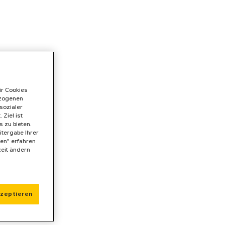
ir Cookies
ezogenen
sozialer
Ziel ist
 zu bieten.
itergabe Ihrer
gen" erfahren
zeit ändern
kzeptieren