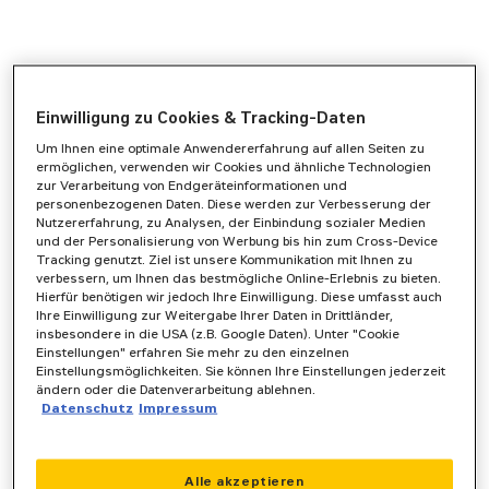
Einwilligung zu Cookies & Tracking-Daten
Um Ihnen eine optimale Anwendererfahrung auf allen Seiten zu
ermöglichen, verwenden wir Cookies und ähnliche Technologien
zur Verarbeitung von Endgeräteinformationen und
personenbezogenen Daten. Diese werden zur Verbesserung der
Nutzererfahrung, zu Analysen, der Einbindung sozialer Medien
und der Personalisierung von Werbung bis hin zum Cross-Device
Tracking genutzt. Ziel ist unsere Kommunikation mit Ihnen zu
verbessern, um Ihnen das bestmögliche Online-Erlebnis zu bieten.
Hierfür benötigen wir jedoch Ihre Einwilligung. Diese umfasst auch
Ihre Einwilligung zur Weitergabe Ihrer Daten in Drittländer,
insbesondere in die USA (z.B. Google Daten). Unter "Cookie
Einstellungen" erfahren Sie mehr zu den einzelnen
Einstellungsmöglichkeiten. Sie können Ihre Einstellungen jederzeit
ändern oder die Datenverarbeitung ablehnen.
Datenschutz
Impressum
Application error: a
client
-side exception has occurred while
Alle akzeptieren
loading
www.zeppelin-powersystems.com
(see the
browser