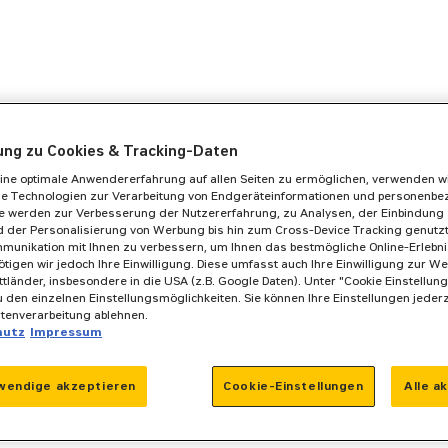
gung zu Cookies & Tracking-Daten
ine optimale Anwendererfahrung auf allen Seiten zu ermöglichen, verwenden w
he Technologien zur Verarbeitung von Endgeräteinformationen und personenb
se werden zur Verbesserung der Nutzererfahrung, zu Analysen, der Einbindung 
 der Personalisierung von Werbung bis hin zum Cross-Device Tracking genutzt. 
munikation mit Ihnen zu verbessern, um Ihnen das bestmögliche Online-Erlebnis
ötigen wir jedoch Ihre Einwilligung. Diese umfasst auch Ihre Einwilligung zur We
ittländer, insbesondere in die USA (z.B. Google Daten). Unter "Cookie Einstellun
 den einzelnen Einstellungsmöglichkeiten. Sie können Ihre Einstellungen jeder
atenverarbeitung ablehnen.
hutz
Impressum
wendige akzeptieren
Cookie-Einstellungen
Alle a