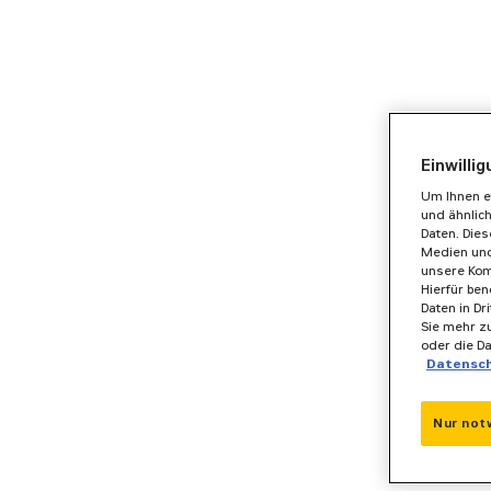
Einwilli
Um Ihnen e
und ähnlic
Daten. Die
Medien und
unsere Kom
Hierfür ben
Daten in Dr
Sie mehr zu
oder die D
Datensc
Nur not