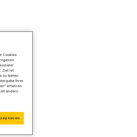
ir Cookies
ezogenen
sozialer
Ziel ist
 zu bieten.
itergabe Ihrer
gen" erfahren
zeit ändern
kzeptieren