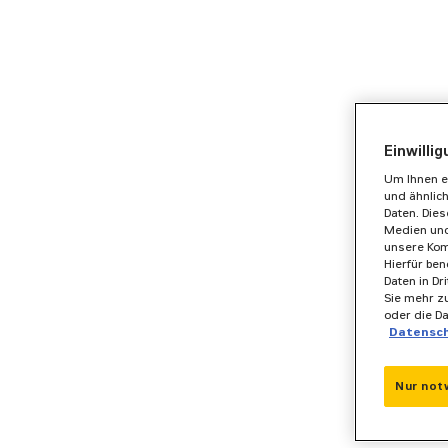
Einwilli
Um Ihnen e
und ähnlic
Daten. Die
Medien und
unsere Kom
Hierfür ben
Daten in Dr
Sie mehr zu
oder die D
Datensc
Nur not