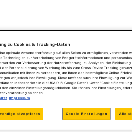
gung zu Cookies & Tracking-Daten
ine optimale Anwendererfahrung auf allen Seiten zu ermöglichen, verwenden w
he Technologien zur Verarbeitung von Endgeräteinformationen und personenb
se werden zur Verbesserung der Nutzererfahrung, zu Analysen, der Einbindung 
 der Personalisierung von Werbung bis hin zum Cross-Device Tracking genutzt. 
munikation mit Ihnen zu verbessern, um Ihnen das bestmögliche Online-Erlebnis
ötigen wir jedoch Ihre Einwilligung. Diese umfasst auch Ihre Einwilligung zur We
ittländer, insbesondere in die USA (z.B. Google Daten). Unter "Cookie Einstellun
 den einzelnen Einstellungsmöglichkeiten. Sie können Ihre Einstellungen jeder
atenverarbeitung ablehnen.
hutz
Impressum
wendige akzeptieren
Cookie-Einstellungen
Alle a