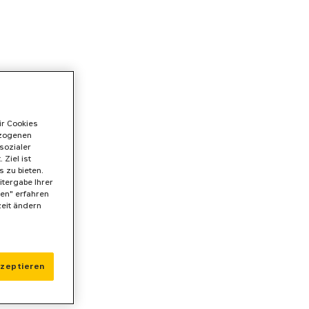
ir Cookies
ezogenen
sozialer
Ziel ist
 zu bieten.
itergabe Ihrer
gen" erfahren
zeit ändern
kzeptieren