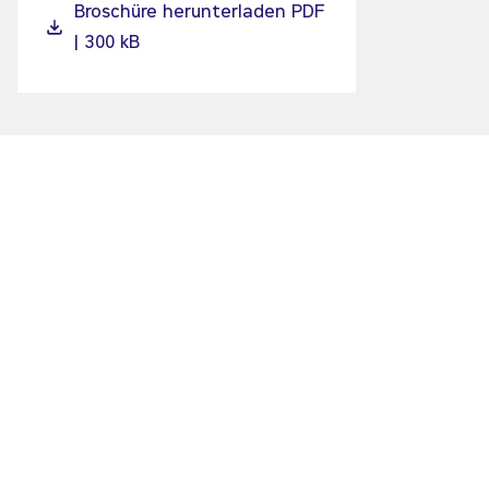
Broschüre herunterladen PDF
| 300 kB
ZEPPELIN POWER SYSTEMS PORTFOLIO
WEITERFÜHRENDE THEMEN AUS DEM ZEPPELIN POWER
SYSTEMS PORTFOLIO
Marine
Strom & Wärme
Öl & Gas
Schiene