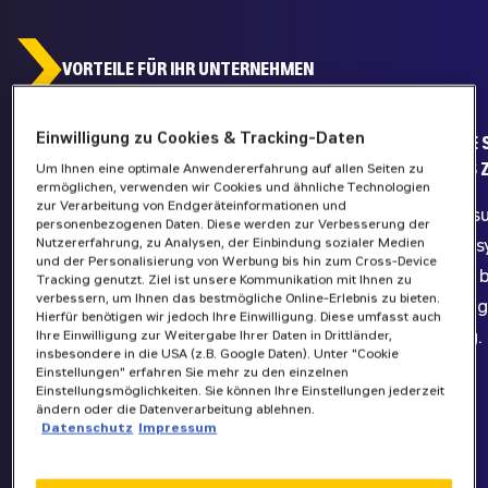
VORTEILE FÜR IHR UNTERNEHMEN
1.
2.
Einwilligung zu Cookies & Tracking-Daten
PRAXISERPROBTE WASSERSTOFF-
INDIVIDUELLE
GENERATOREN
PLANUNG BIS 
Um Ihnen eine optimale Anwendererfahrung auf allen Seiten zu
ermöglichen, verwenden wir Cookies und ähnliche Technologien
zur Verarbeitung von Endgeräteinformationen und
Mit unserem mobilen PEM-
Komplettlös
personenbezogenen Daten. Diese werden zur Verbesserung der
Nutzererfahrung, zu Analysen, der Einbindung sozialer Medien
Brennstoffzellengenerator bieten wir
der Energies
und der Personalisierung von Werbung bis hin zum Cross-Device
eine marktreife, robuste Lösung für erste
Integration b
Tracking genutzt. Ziel ist unsere Kommunikation mit Ihnen zu
verbessern, um Ihnen das bestmögliche Online-Erlebnis zu bieten.
Pilotprojekte und den Einstieg in die
und Wartung
Hierfür benötigen wir jedoch Ihre Einwilligung. Diese umfasst auch
Wasserstofftechnologie.
Anwendung.
Ihre Einwilligung zur Weitergabe Ihrer Daten in Drittländer,
insbesondere in die USA (z.B. Google Daten). Unter "Cookie
Einstellungen" erfahren Sie mehr zu den einzelnen
Einstellungsmöglichkeiten. Sie können Ihre Einstellungen jederzeit
ändern oder die Datenverarbeitung ablehnen.
Datenschutz
Impressum