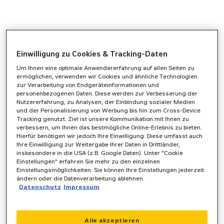
Einwilligung zu Cookies & Tracking-Daten
Um Ihnen eine optimale Anwendererfahrung auf allen Seiten zu
ermöglichen, verwenden wir Cookies und ähnliche Technologien
zur Verarbeitung von Endgeräteinformationen und
personenbezogenen Daten. Diese werden zur Verbesserung der
Nutzererfahrung, zu Analysen, der Einbindung sozialer Medien
und der Personalisierung von Werbung bis hin zum Cross-Device
Tracking genutzt. Ziel ist unsere Kommunikation mit Ihnen zu
verbessern, um Ihnen das bestmögliche Online-Erlebnis zu bieten.
Hierfür benötigen wir jedoch Ihre Einwilligung. Diese umfasst auch
Ihre Einwilligung zur Weitergabe Ihrer Daten in Drittländer,
insbesondere in die USA (z.B. Google Daten). Unter "Cookie
Einstellungen" erfahren Sie mehr zu den einzelnen
Einstellungsmöglichkeiten. Sie können Ihre Einstellungen jederzeit
ändern oder die Datenverarbeitung ablehnen.
Datenschutz
Impressum
Application error: a
client
-side exception has occurred while
Alle akzeptieren
loading
www.zeppelin-powersystems.com
(see the
browser