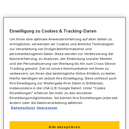
Einwilligung zu Cookies & Tracking-Daten
Um Ihnen eine optimale Anwendererfahrung auf allen Seiten zu
ermöglichen, verwenden wir Cookies und ähnliche Technologien
zur Verarbeitung von Endgeräteinformationen und
personenbezogenen Daten. Diese werden zur Verbesserung der
Nutzererfahrung, zu Analysen, der Einbindung sozialer Medien
und der Personalisierung von Werbung bis hin zum Cross-Device
Tracking genutzt. Ziel ist unsere Kommunikation mit Ihnen zu
verbessern, um Ihnen das bestmögliche Online-Erlebnis zu bieten.
Hierfür benötigen wir jedoch Ihre Einwilligung. Diese umfasst auch
Ihre Einwilligung zur Weitergabe Ihrer Daten in Drittländer,
insbesondere in die USA (z.B. Google Daten). Unter "Cookie
Einstellungen" erfahren Sie mehr zu den einzelnen
Einstellungsmöglichkeiten. Sie können Ihre Einstellungen jederzeit
ändern oder die Datenverarbeitung ablehnen.
Datenschutz
Impressum
Application error: a
client
-side exception has occurred while
Alle akzeptieren
loading
www.zeppelin-powersystems.com
(see the
browser