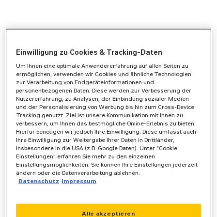
Einwilligung zu Cookies & Tracking-Daten
Um Ihnen eine optimale Anwendererfahrung auf allen Seiten zu
ermöglichen, verwenden wir Cookies und ähnliche Technologien
zur Verarbeitung von Endgeräteinformationen und
personenbezogenen Daten. Diese werden zur Verbesserung der
Nutzererfahrung, zu Analysen, der Einbindung sozialer Medien
und der Personalisierung von Werbung bis hin zum Cross-Device
Tracking genutzt. Ziel ist unsere Kommunikation mit Ihnen zu
verbessern, um Ihnen das bestmögliche Online-Erlebnis zu bieten.
Hierfür benötigen wir jedoch Ihre Einwilligung. Diese umfasst auch
Ihre Einwilligung zur Weitergabe Ihrer Daten in Drittländer,
insbesondere in die USA (z.B. Google Daten). Unter "Cookie
Einstellungen" erfahren Sie mehr zu den einzelnen
Einstellungsmöglichkeiten. Sie können Ihre Einstellungen jederzeit
ändern oder die Datenverarbeitung ablehnen.
Datenschutz
Impressum
Application error: a
client
-side exception has occurred while
Alle akzeptieren
loading
www.zeppelin-powersystems.com
(see the
browser