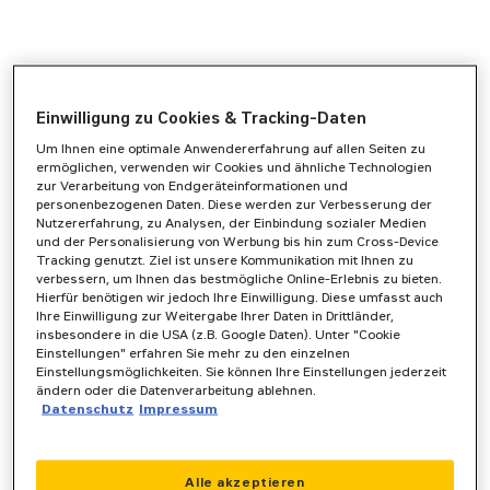
Einwilligung zu Cookies & Tracking-Daten
Um Ihnen eine optimale Anwendererfahrung auf allen Seiten zu
ermöglichen, verwenden wir Cookies und ähnliche Technologien
zur Verarbeitung von Endgeräteinformationen und
personenbezogenen Daten. Diese werden zur Verbesserung der
Nutzererfahrung, zu Analysen, der Einbindung sozialer Medien
und der Personalisierung von Werbung bis hin zum Cross-Device
Tracking genutzt. Ziel ist unsere Kommunikation mit Ihnen zu
verbessern, um Ihnen das bestmögliche Online-Erlebnis zu bieten.
Hierfür benötigen wir jedoch Ihre Einwilligung. Diese umfasst auch
Ihre Einwilligung zur Weitergabe Ihrer Daten in Drittländer,
insbesondere in die USA (z.B. Google Daten). Unter "Cookie
Einstellungen" erfahren Sie mehr zu den einzelnen
Einstellungsmöglichkeiten. Sie können Ihre Einstellungen jederzeit
ändern oder die Datenverarbeitung ablehnen.
Datenschutz
Impressum
Application error: a
client
-side exception has occurred while
Alle akzeptieren
loading
www.zeppelin-powersystems.com
(see the
browser