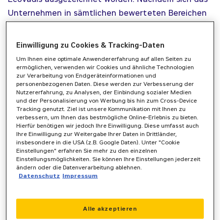
Unternehmen in sämtlichen bewerteten Bereichen
– Umwelt, Arbeits- und Menschenrechte, Ethik
sowie nachhaltige Beschaffung – deutlich
Einwilligung zu Cookies & Tracking-Daten
verbessert hatte, erhielt es die Gold-Medaille und
Um Ihnen eine optimale Anwendererfahrung auf allen Seiten zu
zählt damit zu den besten fünf Prozent.
ermöglichen, verwenden wir Cookies und ähnliche Technologien
Nachhaltigkeitsaktivitäten bei Zeppelin Power Systems
zur Verarbeitung von Endgeräteinformationen und
Die ökologische, soziale und ethische Leistung gilt
personenbezogenen Daten. Diese werden zur Verbesserung der
Nutzererfahrung, zu Analysen, der Einbindung sozialer Medien
heutzutage als ein wesentlicher Faktor für
und der Personalisierung von Werbung bis hin zum Cross-Device
zukunftsfähige Unternehmen, auf den auch Kunden,
Tracking genutzt. Ziel ist unsere Kommunikation mit Ihnen zu
verbessern, um Ihnen das bestmögliche Online-Erlebnis zu bieten.
Partner und Dienstleister immer größeren Wert
Hierfür benötigen wir jedoch Ihre Einwilligung. Diese umfasst auch
Ihre Einwilligung zur Weitergabe Ihrer Daten in Drittländer,
legen. Bei Zeppelin Power Systems sind
insbesondere in die USA (z.B. Google Daten). Unter "Cookie
Nachhaltigkeit und soziale Verantwortung tief
Einstellungen" erfahren Sie mehr zu den einzelnen
Einstellungsmöglichkeiten. Sie können Ihre Einstellungen jederzeit
verankert.
ändern oder die Datenverarbeitung ablehnen.
Datenschutz
Impressum
So plant das Unternehmen beispielsweise die
sukzessive Installation von Photovoltaik-Anlagen an
allen Standorten, ein umfangreiches
Alle akzeptieren
Modernisierungskonzept für die Verbesserung der