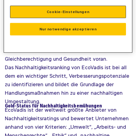
CO2-Bilanz, die Umstellung der deutschen
Cookie-Einstellungen
Standorte auf Ökostrom sowie die Gestaltung eines
umweltfreundlichen Fuhrparks. Darüber hinaus
Nur notwendige akzeptieren
engagiert sich Zeppelin Power Systems in
zahlreichen Initiativen, Netzwerken und Aktionen
und treibt Themen wie Diversität,
Gleichberechtigung und Gesundheit voran.
Das Nachhaltigkeitsranking von EcoVadis ist bei all
dem ein wichtiger Schritt, Verbesserungspotenziale
zu identifizieren und bildet die Grundlage der
Handlungsmaßnahmen hin zu einer nachhaltigen
Umgestaltung.
Gold-Status für Nachhaltigkeitsbemühungen
EcoVadis ist der weltweit größte Anbieter von
Nachhaltigkeitsratings und bewertet Unternehmen
anhand von vier Kriterien: „Umwelt“, „Arbeits- und
Menschenrechte“, „Ethik“ und „nachhaltige