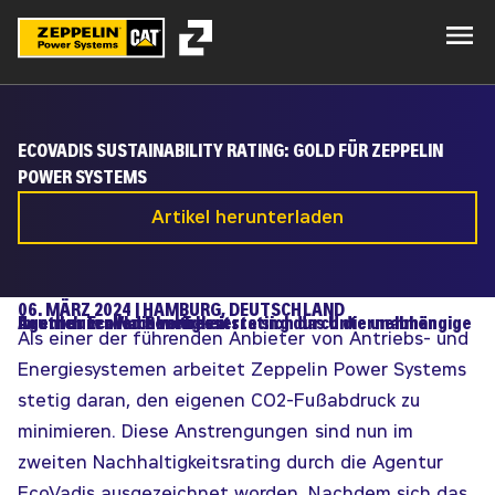
ECOVADIS SUSTAINABILITY RATING: GOLD FÜR ZEPPELIN
POWER SYSTEMS
Artikel herunterladen
06. MÄRZ 2024 | HAMBURG, DEUTSCHLAND
Im erneuten Nachhaltigkeitsrating durch die unabhängige Agentur EcoVadis verbesserte sich das Unternehmen deutlich in allen Bereichen.
Als einer der führenden Anbieter von Antriebs- und
Energiesystemen arbeitet Zeppelin Power Systems
stetig daran, den eigenen CO2-Fußabdruck zu
minimieren. Diese Anstrengungen sind nun im
zweiten Nachhaltigkeitsrating durch die Agentur
EcoVadis ausgezeichnet worden. Nachdem sich das