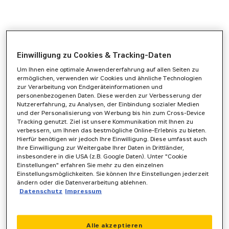
Einwilligung zu Cookies & Tracking-Daten
Um Ihnen eine optimale Anwendererfahrung auf allen Seiten zu
ermöglichen, verwenden wir Cookies und ähnliche Technologien
zur Verarbeitung von Endgeräteinformationen und
personenbezogenen Daten. Diese werden zur Verbesserung der
Nutzererfahrung, zu Analysen, der Einbindung sozialer Medien
und der Personalisierung von Werbung bis hin zum Cross-Device
Tracking genutzt. Ziel ist unsere Kommunikation mit Ihnen zu
verbessern, um Ihnen das bestmögliche Online-Erlebnis zu bieten.
Hierfür benötigen wir jedoch Ihre Einwilligung. Diese umfasst auch
Ihre Einwilligung zur Weitergabe Ihrer Daten in Drittländer,
insbesondere in die USA (z.B. Google Daten). Unter "Cookie
Einstellungen" erfahren Sie mehr zu den einzelnen
Einstellungsmöglichkeiten. Sie können Ihre Einstellungen jederzeit
ändern oder die Datenverarbeitung ablehnen.
Datenschutz
Impressum
Application error: a
client
-side exception has occurred while
Alle akzeptieren
loading
www.zeppelin-powersystems.com
(see the
browser